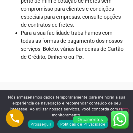
perto de mim e cotação de Fretes sem
compromisso para clientes e condições
especiais para empresas, consulte opções
de contratos de fretes;
Para a sua facilidade trabalhamos com
todas as formas de pagamento dos nossos
serviços, Boleto, várias bandeiras de Cartão
de Crédito, Dinheiro ou Pix.
Nós armazenamos dados temporariamente para melhorar a sua
CARRETO DE MÓVEIS EM SÃO
experiência de navegação e recomendar conteúdo de seu
interesse. Ao utilizar nossos serviços, você concorda com tal
PAULO E GRANDE SP
monitoramento.
Orçamentos
Prosseguir
Políticas de Privacidade
Realizamos os serviços de