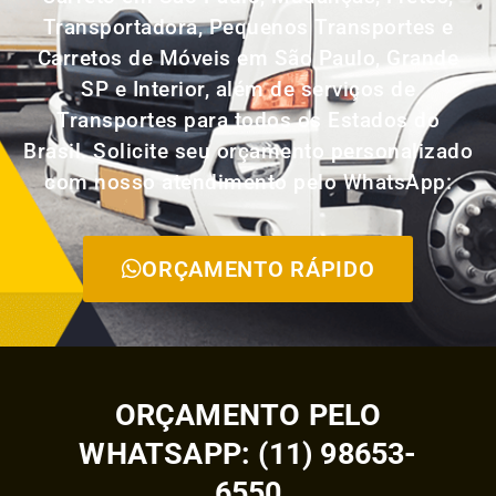
Transportadora, Pequenos Transportes e
Carretos de Móveis em São Paulo, Grande
SP e Interior, além de serviços de
Transportes para todos os Estados do
Brasil. Solicite seu orçamento personalizado
com nosso atendimento pelo WhatsApp:
ORÇAMENTO RÁPIDO
ORÇAMENTO PELO
WHATSAPP: (11) 98653-
6550