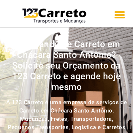
Precisando de Carreto em
Chácara Santo Antônio?
Solicite seu Orçamento da
123 Carreto e agende hoje
mesmo
A 123 Carreto é uma empresa de serviços de
Carreto em Chácara Santo Antônio,
Mudanças, Fretes, Transportadora,
Pequenos Transportes, Logística e Carretos