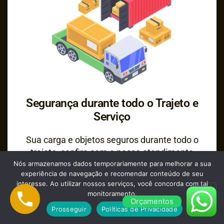
Segurança durante todo o Trajeto e
Serviço
Sua carga e objetos seguros durante todo o
trajeto, confira com o nosso atendimento
Nós armazenamos dados temporariamente para melhorar a sua
opções para seguro da carga transportada.
experiência de navegação e recomendar conteúdo de seu
interesse. Ao utilizar nossos serviços, você concorda com tal
monitoramento.
Orçamentos
Prosseguir
Políticas de Privacidade