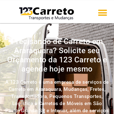
Precisando de Carreto em
Araraquara? Solicite seu
Orçamento da 123 Carreto e
agende hoje mesmo
A 123 Carreto é uma empresa de serviços de
Carreto em Araraquara, Mudanças, Fretes,
Transportadora, Pequenos Transportes,
Logística e Carretos de Móveis em São
Paulo, Grande SP e Interior, além de serviços