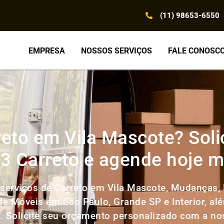
(11) 98653-6550
EMPRESA
NOSSOS SERVIÇOS
FALE CONOSC
reto em Vila Mascote? Soli
3 Carreto e agende hoje
serviços de Carreto em Vila Mascote, Mudanças, 
 de Móveis em São Paulo, Grande SP e Interior, al
l. Solicite seu orçamento personalizado com a n