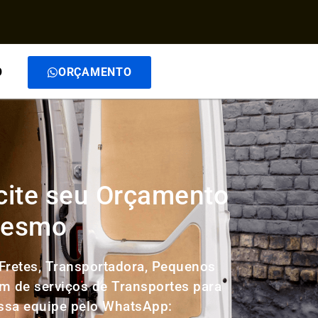
O
ORÇAMENTO
cite seu Orçamento
 mesmo
Fretes, Transportadora, Pequenos
ém de serviços de Transportes para
ossa equipe pelo WhatsApp: