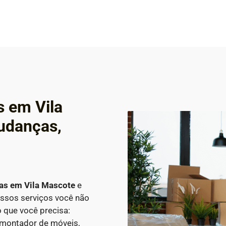
s em Vila
udanças,
ças em
Vila Mascote
e
ossos serviços você não
 que você precisa:
 montador de móveis,