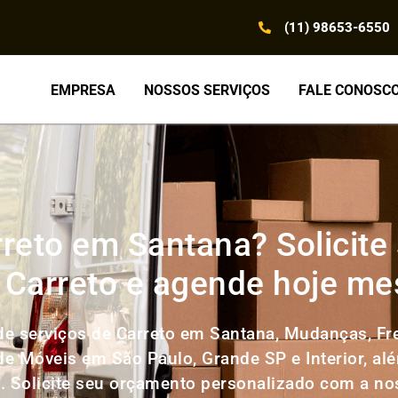
(11) 98653-6550
EMPRESA
NOSSOS SERVIÇOS
FALE CONOSC
reto em Santana? Solicit
 Carreto e agende hoje m
e serviços de Carreto em Santana, Mudanças, Fr
 de Móveis em São Paulo, Grande SP e Interior, al
l. Solicite seu orçamento personalizado com a n