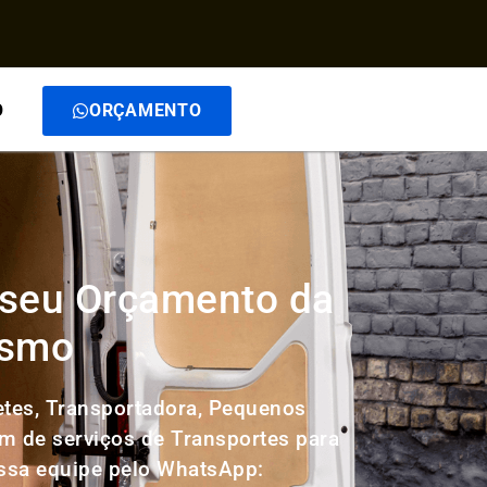
O
ORÇAMENTO
e seu Orçamento da
esmo
etes, Transportadora, Pequenos
ém de serviços de Transportes para
ossa equipe pelo WhatsApp: