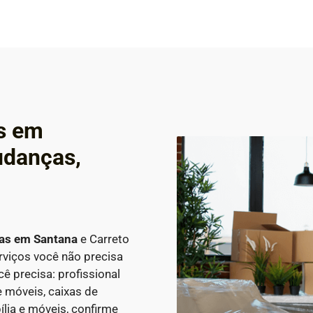
s em
udanças,
ças em
Santana
e Carreto
rviços você não precisa
 precisa: profissional
 móveis, caixas de
lia e móveis, confirme