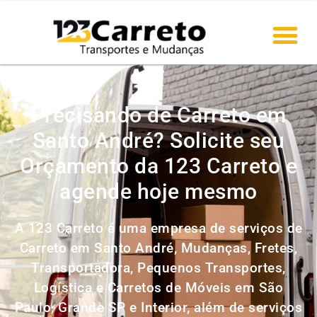
Precisando de Carreto em
Santo André? Solicite seu
Orçamento da 123 Carreto e
agende hoje mesmo
A 123 Carreto é uma empresa de serviços de
Carreto em Santo André, Mudanças, Fretes,
Transportadora, Pequenos Transportes,
Logística e Carretos de Móveis em São
Paulo, Grande SP e Interior, além de serviços