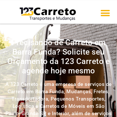
Precisando de Carreto em
Barra Funda? Solicite seu
Orçamento da 123 Carreto e
agende hoje mesmo
A 123 Carreto é uma empresa de serviços de
Carreto em Barra Funda, Mudanças, Fretes,
Transportadora, Pequenos Transportes,
Logística e Carretos de Móveis em São
Paulo, Grande SP e Interior, além de serviços