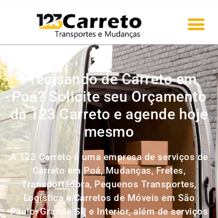
Precisando de Carreto em
Poá? Solicite seu Orçamento
da 123 Carreto e agende hoje
mesmo
A 123 Carreto é uma empresa de serviços de
Carreto em Poá, Mudanças, Fretes,
Transportadora, Pequenos Transportes,
Logística e Carretos de Móveis em São
Paulo, Grande SP e Interior, além de serviços