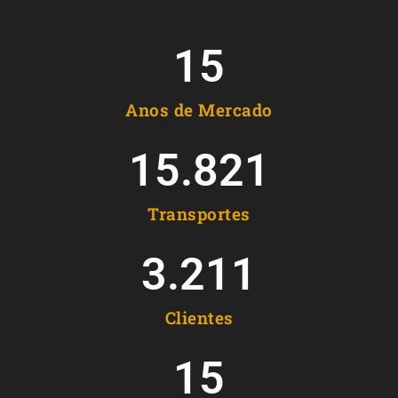
15
Anos de Mercado
15.821
Transportes
3.211
Clientes
15