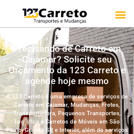
Precisando de Carreto em
Cajamar? Solicite seu
Orçamento da 123 Carreto e
agende hoje mesmo
A 123 Carreto é uma empresa de serviços de
Carreto em Cajamar, Mudanças, Fretes,
Transportadora, Pequenos Transportes,
Logística e Carretos de Móveis em São
Paulo, Grande SP e Interior, além de serviços