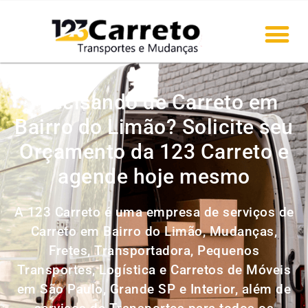
Precisando de Carreto em
Bairro do Limão? Solicite seu
Orçamento da 123 Carreto e
agende hoje mesmo
A 123 Carreto é uma empresa de serviços de
Carreto em Bairro do Limão, Mudanças,
Fretes, Transportadora, Pequenos
Transportes, Logística e Carretos de Móveis
em São Paulo, Grande SP e Interior, além de