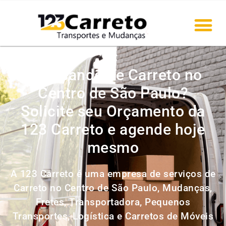
Precisando de Carreto no
Centro de São Paulo?
Solicite seu Orçamento da
123 Carreto e agende hoje
mesmo
A 123 Carreto é uma empresa de serviços de
Carreto no Centro de São Paulo, Mudanças,
Fretes, Transportadora, Pequenos
Transportes, Logística e Carretos de Móveis