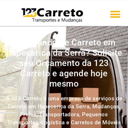
Precisando de Carreto em
Itapecerica da Serra? Solicite
seu Orçamento da 123
Carreto e agende hoje
mesmo
A 123 Carreto é uma empresa de serviços de
Carreto em Itapecerica da Serra, Mudanças,
Fretes, Transportadora, Pequenos
Transportes, Logística e Carretos de Móveis