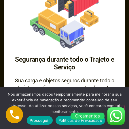
Segurança durante todo o Trajeto e
Serviço
Sua carga e objetos seguros durante todo o
trajeto, confira com o nosso atendimento
Nós armazenamos dados temporariamente para melhorar a sua
opções para seguro da carga transportada.
experiência de navegação e recomendar conteúdo de seu
interesse. Ao utilizar nossos serviços, você concorda com tal
monitoramento.
Orçamentos
Prosseguir
Políticas de Privacidade