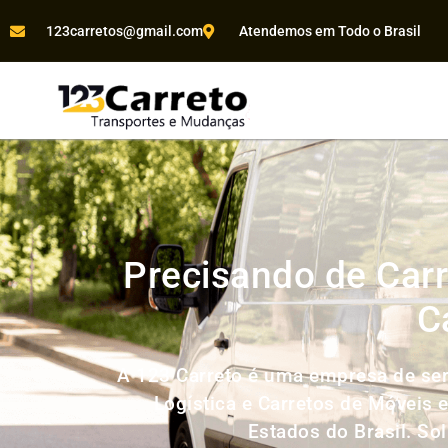
123carretos@gmail.com
Atendemos em Todo o Brasil
Precisando de Carr
C
A 123 Carreto é uma empresa de ser
Logística e Carretos de Móveis 
Estados do Brasil. So