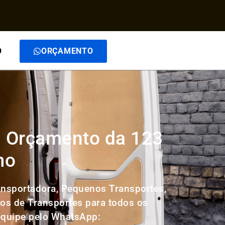
O
ORÇAMENTO
eu Orçamento da 123
mo
ansportadora, Pequenos Transportes,
ços de Transportes para todos os
 equipe pelo WhatsApp: