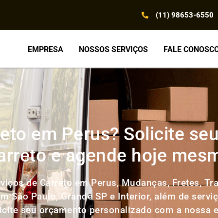
(11) 98653-6550
EMPRESA
NOSSOS SERVIÇOS
FALE CONOSC
eto em Perus? Solicite s
arreto e agende hoje mes
viços de Carreto em Perus, Mudanças, Fretes, Tr
em São Paulo, Grande SP e Interior, além de servi
licite seu orçamento personalizado com a nossa