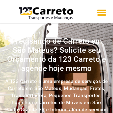
Precisando de Carreto em
São Mateus? Solicite seu
Orçamento da 123 Carreto e
agende hoje mesmo
A 123 Carreto é uma empresa de serviços de
Carreto em São Mateus, Mudanças, Fretes,
Transportadora, Pequenos Transportes,
Logística e Carretos de Móveis em São
Paulo, Grande SP e Interior, além de serviços