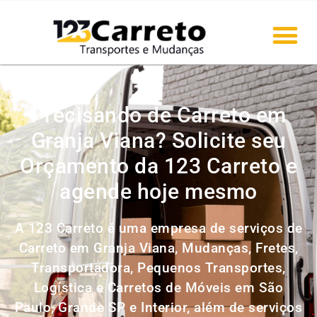
Precisando de Carreto em
Granja Viana? Solicite seu
Orçamento da 123 Carreto e
agende hoje mesmo
A 123 Carreto é uma empresa de serviços de
Carreto em Granja Viana, Mudanças, Fretes,
Transportadora, Pequenos Transportes,
Logística e Carretos de Móveis em São
Paulo, Grande SP e Interior, além de serviços