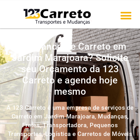
Precisando de Carreto em
Jardim Marajoara? Solicite
seu Orçamento da 123
Carreto e agende hoje
mesmo
A 123 Carreto é uma empresa de serviços de
Carreto em Jardim Marajoara, Mudanças,
Fretes, Transportadora, Pequenos
Transportes, Logística e Carretos de Móveis