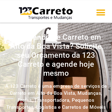
Precisando de Carreto em
Alto da Boa Vista? Solicite
seu Orçamento da 123
Carreto e agende hoje
mesmo
A 123 Carreto é uma empresa de serviços de
Carreto em Alto da Boa Vista, Mudanças,
Fretes, Transportadora, Pequenos
Transportes, Logística e Carretos de Móveis