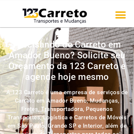
Precisando de Carreto em
Amador Bueno? Solicite seu
Orçamento da 123 Carreto e
agende hoje mesmo
A 123 Carreto é uma empresa de serviços de
Carreto em Amador Bueno, Mudanças,
Fretes, Transportadora, Pequenos
Transportes, Logística e Carretos de Móveis
em São Paulo, Grande SP e Interior, além de