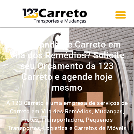
Precisando de Carreto em
Vila dos Remédios? Solicite
seu Orçamento da 123
Carreto e agende hoje
mesmo
A 123 Carreto é uma empresa de serviços de
Carreto em Vila dos Remédios, Mudanças,
Fretes, Transportadora, Pequenos
Transportes, Logística e Carretos de Móveis