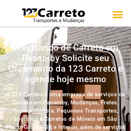
Precisando de Carreto em
Panamby Solicite seu
Orçamento da 123 Carreto e
agende hoje mesmo
A 123 Carreto é uma empresa de serviços de
Carreto em Panamby, Mudanças, Fretes,
Transportadora, Pequenos Transportes,
Logística e Carretos de Móveis em São
Paulo, Grande SP e Interior, além de serviços