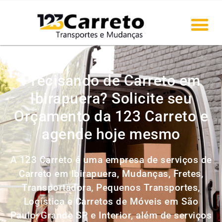
Precisando de Carreto em
Ibirapuera? Solicite seu
Orçamento da 123 Carreto e
agende hoje mesmo
A 123 Carreto é uma empresa de serviços de
Carreto em Ibirapuera, Mudanças, Fretes,
Transportadora, Pequenos Transportes,
Logística e Carretos de Móveis em São
Paulo, Grande SP e Interior, além de serviços