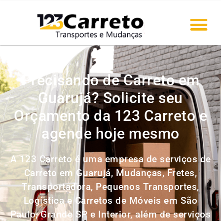
Precisando de Carreto em
Guarujá? Solicite seu
Orçamento da 123 Carreto e
agende hoje mesmo
A 123 Carreto é uma empresa de serviços de
Carreto em Guarujá, Mudanças, Fretes,
Transportadora, Pequenos Transportes,
Logística e Carretos de Móveis em São
Paulo, Grande SP e Interior, além de serviços