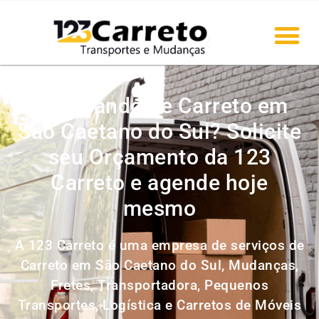
Precisando de Carreto em
São Caetano do Sul? Solicite
seu Orçamento da 123
Carreto e agende hoje
mesmo
A 123 Carreto é uma empresa de serviços de
Carreto em São Caetano do Sul, Mudanças,
Fretes, Transportadora, Pequenos
Transportes, Logística e Carretos de Móveis