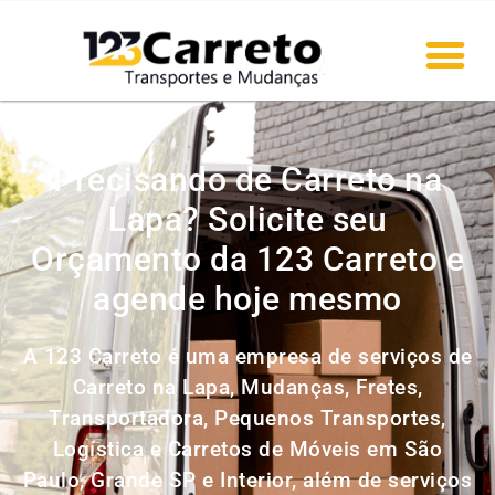
Precisando de Carreto na
Lapa? Solicite seu
Orçamento da 123 Carreto e
agende hoje mesmo
A 123 Carreto é uma empresa de serviços de
Carreto na Lapa, Mudanças, Fretes,
Transportadora, Pequenos Transportes,
Logística e Carretos de Móveis em São
Paulo, Grande SP e Interior, além de serviços