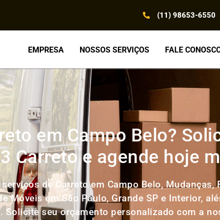
(11) 98653-6550
EMPRESA
NOSSOS SERVIÇOS
FALE CONOSC
reto em Campo Belo? Soli
3 Carreto e agende hoje
 serviços de Carreto em Campo Belo, Mudanças, F
 de Móveis em São Paulo, Grande SP e Interior, al
l. Solicite seu orçamento personalizado com a n