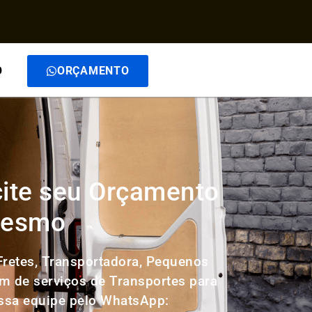
O
ORÇAMENTO
cite seu Orçamento
 mesmo
retes, Transportadora, Pequenos
ém de serviços de Transportes para
ossa equipe pelo WhatsApp: