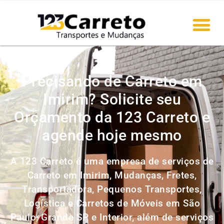
Precisando de Carreto em
Imirim? Solicite seu
Orçamento da 123 Carreto e
agende hoje mesmo
A 123 Carreto é uma empresa de serviços de
Carreto em Imirim, Mudanças, Fretes,
Transportadora, Pequenos Transportes,
Logística e Carretos de Móveis em São
Paulo, Grande SP e Interior, além de serviços