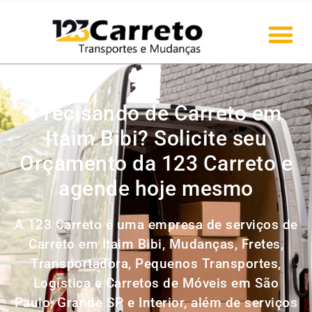
Precisando de Carreto em
Itaim Bibi? Solicite seu
Orçamento da 123 Carreto e
agende hoje mesmo
A 123 Carreto é uma empresa de serviços de
Carreto em Itaim Bibi, Mudanças, Fretes,
Transportadora, Pequenos Transportes,
Logística e Carretos de Móveis em São
Paulo, Grande SP e Interior, além de serviços