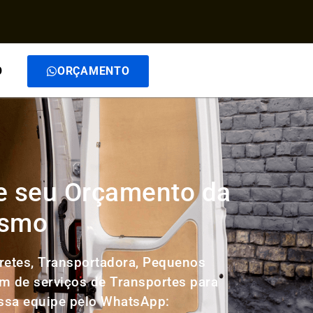
O
ORÇAMENTO
te seu Orçamento da
esmo
retes, Transportadora, Pequenos
ém de serviços de Transportes para
ossa equipe pelo WhatsApp: