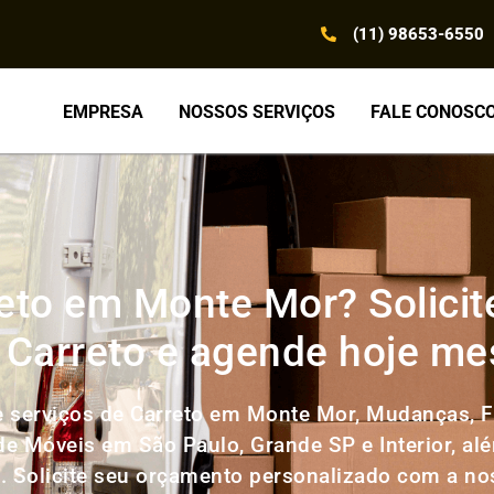
(11) 98653-6550
EMPRESA
NOSSOS SERVIÇOS
FALE CONOSC
eto em Monte Mor? Solici
 Carreto e agende hoje m
 serviços de Carreto em Monte Mor, Mudanças, F
 de Móveis em São Paulo, Grande SP e Interior, al
l. Solicite seu orçamento personalizado com a n